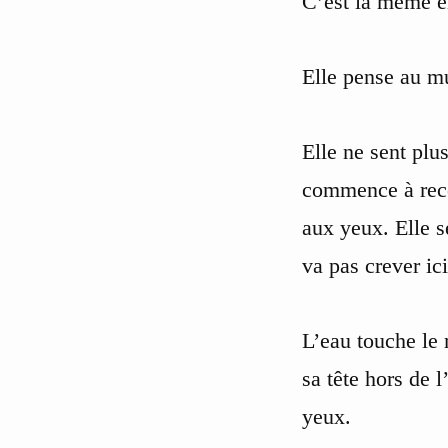
C’est la même é
Elle pense au m
Elle ne sent plu
commence à recou
aux yeux. Elle s
va pas crever ici
L’eau touche le 
sa tête hors de l
yeux.