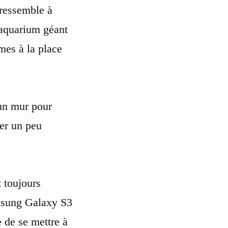
 ressemble à
n aquarium géant
es à la place
 un mur pour
ler un peu
t toujours
amsung Galaxy S3
 de se mettre à