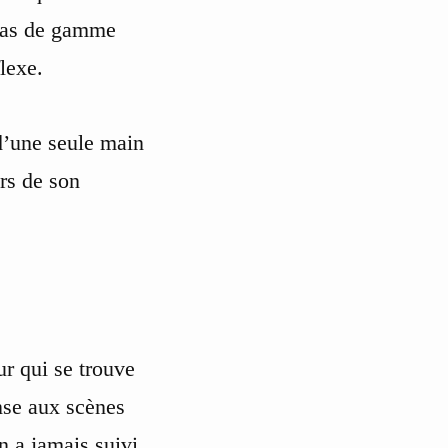
 bas de gamme
lexe.
d’une seule main
irs de son
ur qui se trouve
ense aux scènes
n a jamais suivi