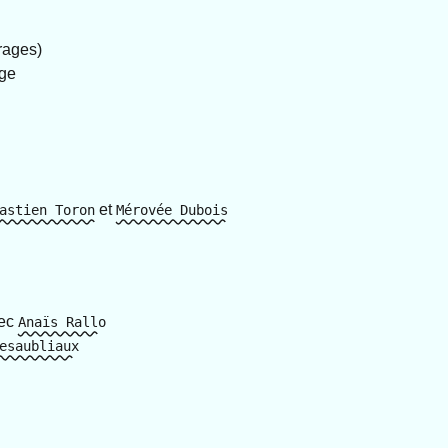
rages)
age
et
astien Toron
Mérovée Dubois
vec
Anaïs Rallo
esaubliaux