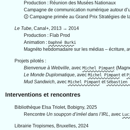
Production : Réunion des Musées Nationaux
Campagne de communication numérique autour d’une 
🛈︎ Campagne primée au Grand Prix Stratégies de 
Le Tube
, Canal+, 2013 → 2014
Production : Flab Prod
Animation :
Daphné Burki
Magnéto hebdomadaire sur les médias – écriture, 
Projets pilotés :
Bienvenue à Webville
, avec
(Magné
Michel Pimpant
Le Monde Duplomatique
, avec
et
Michel Pimpant
P
Mud Sandwich
, avec
et
Michel Pimpant
Sébastien 
Interventions et rencontres
Bibliothèque Elsa Triolet, Bobigny, 2025
Rencontre
Un soupçon d’irréel dans l’IRL
, avec
Luc
Librairie Tropismes, Bruxelles, 2024