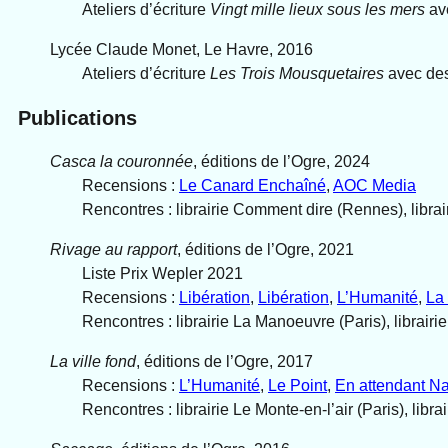
Ateliers d’écriture
Vingt mille lieux sous les mers
av
Lycée Claude Monet, Le Havre, 2016
Ateliers d’écriture
Les Trois Mousquetaires
avec des
Publications
Casca la couronnée
, éditions de l’Ogre, 2024
Recensions :
Le Canard Enchaîné
,
AOC Media
Rencontres : librairie Comment dire (Rennes), librai
Rivage au rapport
, éditions de l’Ogre, 2021
Liste Prix Wepler 2021
Recensions :
Libération
,
Libération
,
L’Humanité
,
La 
Rencontres : librairie La Manoeuvre (Paris), librairie
La ville fond
, éditions de l’Ogre, 2017
Recensions :
L’Humanité
,
Le Point
,
En attendant N
Rencontres : librairie Le Monte-en-l’air (Paris), libr