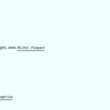
ages, avec
Michel Pimpant
ugérias