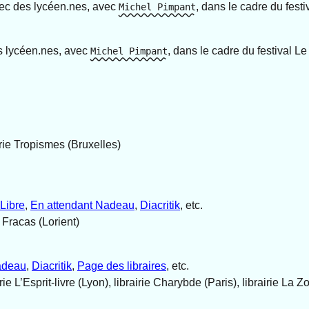
ec des lycéen.nes, avec
, dans le cadre du fest
Michel Pimpant
 lycéen.nes, avec
, dans le cadre du festival L
Michel Pimpant
rie Tropismes (Bruxelles)
Libre
,
En attendant Nadeau
,
Diacritik
, etc.
 Fracas (Lorient)
adeau
,
Diacritik
,
Page des libraires
, etc.
airie L’Esprit-livre (Lyon), librairie Charybde (Paris), librairie L