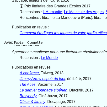
Saccage
, éditions de l’Ogre, 2016
🛈︎ Prix littéraire des Grandes Écoles 2017
Recensions :
L’Humanité
,
Le Matricule des Anges
,
Rencontres : librairie La Manoeuvre (Paris), librairi
Publication en revue :
Comment éradiquer les taupes de votre jardin effic
Avec
:
Fabien Clouette
Speedboat: manifeste pour une littérature révolutionnaire 
Recension :
Le Monde
Publications en revues :
À confirmer
, Talweg, 2018
Jimmy Arrow espoir du foot
, délibéré, 2017
The Aces
, Vacarme, 2017
Le dernier tournage sibérien
, Diacritik, 2017
Busybody
, Ciné-bazar, 2017
César & Jimmy
, Décapage, 2017